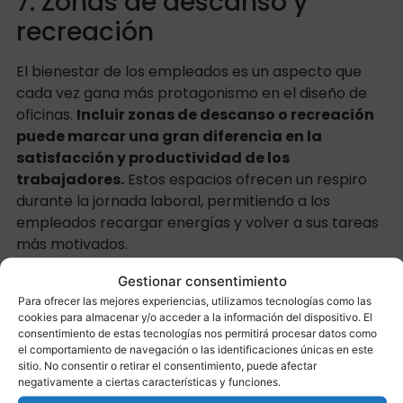
7. Zonas de descanso y
recreación
El bienestar de los empleados es un aspecto que
cada vez gana más protagonismo en el diseño de
oficinas.
Incluir zonas de descanso o recreación
puede marcar una gran diferencia en la
satisfacción y productividad de los
trabajadores.
Estos espacios ofrecen un respiro
durante la jornada laboral, permitiendo a los
empleados recargar energías y volver a sus tareas
más motivados.
Piensa en incluir una sala de descanso con sofás
Gestionar consentimiento
cómodos, una cocina pequeña para tomar café o
Para ofrecer las mejores experiencias, utilizamos tecnologías como las
cookies para almacenar y/o acceder a la información del dispositivo. El
comer algo, y, si es posible, una zona de juegos o
consentimiento de estas tecnologías nos permitirá procesar datos como
actividades relajantes como mesas de ping-pong o
el comportamiento de navegación o las identificaciones únicas en este
futbolín.
sitio. No consentir o retirar el consentimiento, puede afectar
negativamente a ciertas características y funciones.