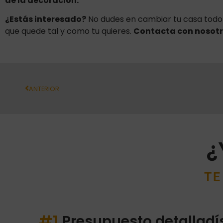
de la decoración.
¿Estás interesado?
No dudes en cambiar tu casa todo 
que quede tal y como tu quieres.
Contacta con nosotr
ANTERIOR
¿
TE
#1
Presupuesto detallad