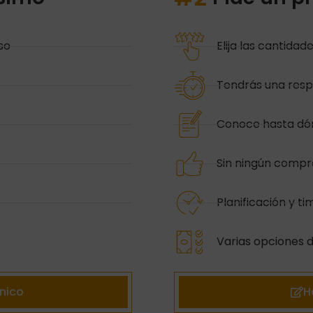
so
Elija las cantidad
Tendrás una resp
Conoce hasta dón
Sin ningún comp
Planificación y ti
Varias opciones 
nico
H