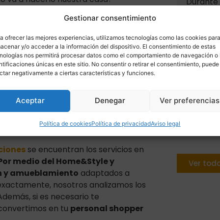
Durante 
sto también forma parte de un
al salón 
Gestionar consentimiento
 que utilizar martillos, podemos
opciones
meterte en obras, pero sí darle un
del hoga
a ofrecer las mejores experiencias, utilizamos tecnologías como las cookies par
el servicio que te interesa.
acenar y/o acceder a la información del dispositivo. El consentimiento de estas
la entra
nologías nos permitirá procesar datos como el comportamiento de navegación o 
ios nuevos por medio de la
ntificaciones únicas en este sitio. No consentir o retirar el consentimiento, puede
ución no siempre tiene que ir ligada
ctar negativamente a ciertas características y funciones.
n entra la reutilización de los
iencias.
Aceptar
Denegar
Ver preferencias
abilitaciones el
Política de cookies
Política de privacidad
Aviso legal
ciones
se encuentran los servicios en
Por medio del Home&Style y
Ver todo
ón y amueblamiento
adaptados a
 exactamente, nosotros analizamos los
demás, si es necesario te
convertimos en tu
personal shopper