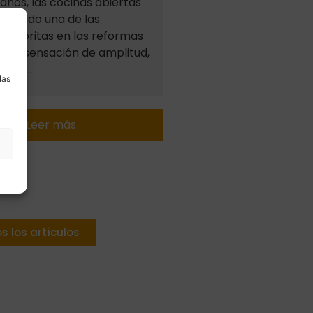
años, las cocinas abiertas
han sido una de las
 favoritas en las reformas
r. La sensación de amplitud,
a
da de…
las
Leer más
s los artículos