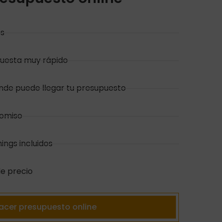
es
uesta muy rápido
de puede llegar tu presupuesto
romiso
mings incluidos
de precio
acer presupuesto online