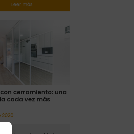
Leer más
 con cerramiento: una
ia cada vez más
de 2026