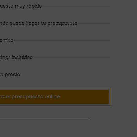
uesta muy rápido
de puede llegar tu presupuesto
romiso
mings incluidos
de precio
acer presupuesto online