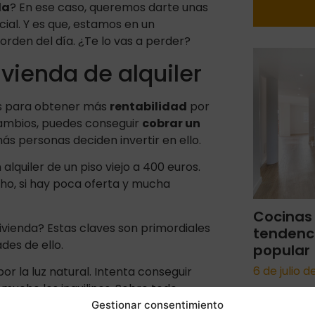
la
? En ese caso, queremos darte unas
ial. Y es que, estamos en un
rden del día. ¿Te lo vas a perder?
ivienda de alquiler
as para obtener más
rentabilidad
por
 cambios, puedes conseguir
cobrar un
ás personas deciden invertir en ello.
lquiler de un piso viejo a 400 euros.
cho, si hay poca oferta y mucha
Cocinas
vienda? Estas claves son primordiales
tendenc
des de ello.
popular
6 de julio 
por la luz natural. Intenta conseguir
 mucho los inquilinos. Sobre todo
Gestionar consentimiento