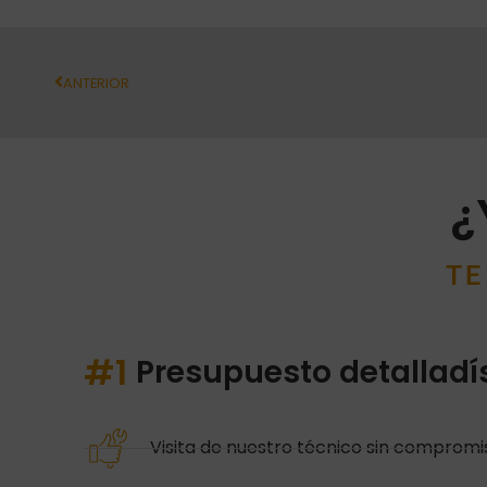
ANTERIOR
¿
TE
#1
Presupuesto detallad
Visita de nuestro técnico sin compromi