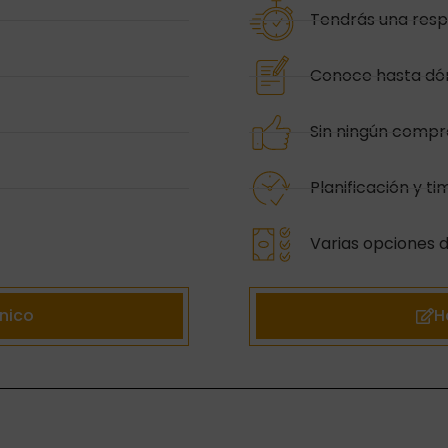
Tendrás una resp
Conoce hasta dón
Sin ningún comp
Planificación y ti
Varias opciones 
nico
H