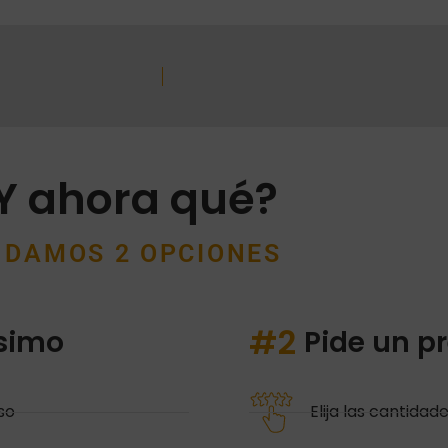
Y ahora qué?
 DAMOS 2 OPCIONES
#2
ísimo
Pide un p
so
Elija las cantidad