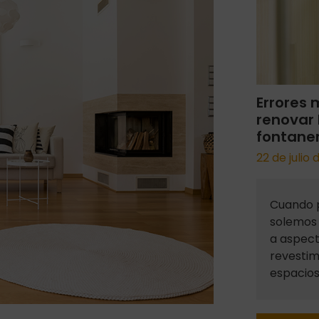
Errores 
renovar 
fontaner
22 de julio
Cuando 
solemos 
a aspec
revestimi
espacios