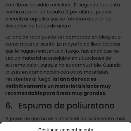
con fibras de vidrio reciclado. El segundo tipo está
hecho a partir de basalto. Y por último, puedes
encontrar aquellos que se fabrican a partir de
desechos de tubos de acero.
La lana de roca puede ser comprada en bloques o
como material suelto. La mayoría no lleva aditivos
que le hagan resistente al fuego, haciendo que no
sea un material aconsejable en situaciones de
extremo calor, aunque no es combustible. Cuando
lo uses en combinación con otros materiales
resistentes al fuego,
la lana de roca es
definitivamente un material aislante muy
recomendable para áreas muy grandes.
6. Espuma de poliuretano
A pesar de que no es el material de aislamiento más
utilizado, si hay que remarcar que es una excelente
Gestionar consentimiento