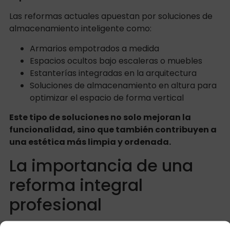
Las reformas actuales apuestan por soluciones de
almacenamiento inteligente como:
Armarios empotrados a medida
Espacios ocultos bajo escaleras o muebles
Estanterías integradas en la arquitectura
Soluciones de almacenamiento en altura para
optimizar el espacio de forma vertical
Este tipo de soluciones no solo mejoran la
funcionalidad, sino que también contribuyen a
una estética más limpia y ordenada.
La importancia de una
reforma integral
profesional
Para que todas estas ideas se materialicen