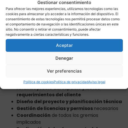
Gestionar consentimiento
correctamente,
es fundamental contar con una
Para ofrecer las mejores experiencias, utilizamos tecnologías como las
planificación profesional.
Una reforma integral
cookies para almacenar y/o acceder a la información del dispositivo. El
no se limita a ejecutar cambios estéticos, sino que
consentimiento de estas tecnologías nos permitirá procesar datos como
el comportamiento de navegación o las identificaciones únicas en este
implica una gestión completa del proyecto desde el
sitio. No consentir o retirar el consentimiento, puede afectar
inicio hasta la entrega final.
negativamente a ciertas características y funciones.
No te pierdas:
Errores que tienes que
Aceptar
evitar al hacer una reforma integral de tu
Denegar
casa
En nuestro caso,
el proceso comprende
todas las
Ver preferencias
etapas de la obra, e incluye:
Política de cookies
Política de privacidad
Aviso legal
Análisis previo del espacio y de los
requerimientos del cliente
Diseño del proyecto y planificación técnica
Gestión de licencias y permisos
necesarios
Coordinación
de todos los gremios
implicados